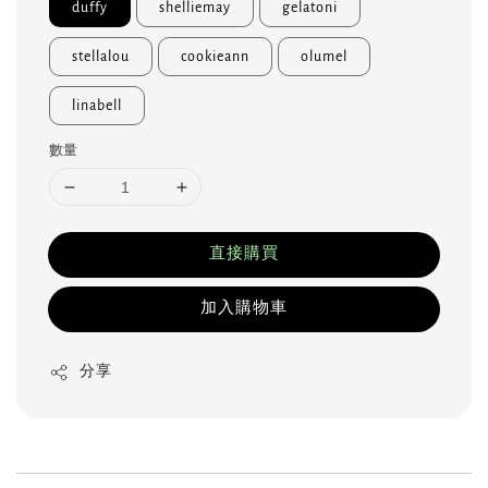
duffy
shelliemay
gelatoni
stellalou
cookieann
olumel
linabell
數量
直接購買
加入購物車
分享