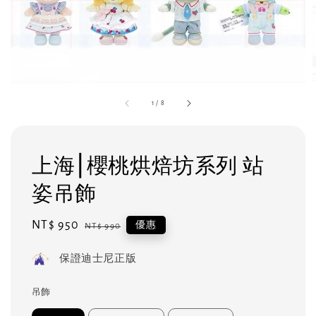
1
/
8
上海⎮櫻桃烘焙坊系列 站
姿吊飾
Sale
NT$ 950
Regular
優惠
NT$ 990
price
price
保證迪士尼正版
吊飾