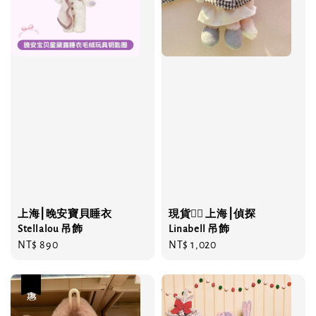
上海⎮晚安寶貝睡衣
現貨❤️‍🔥 上海⎮偵探
Stellalou 吊飾
Linabell 吊飾
Regular
NT$ 890
Regular
NT$ 1,020
price
price
優惠