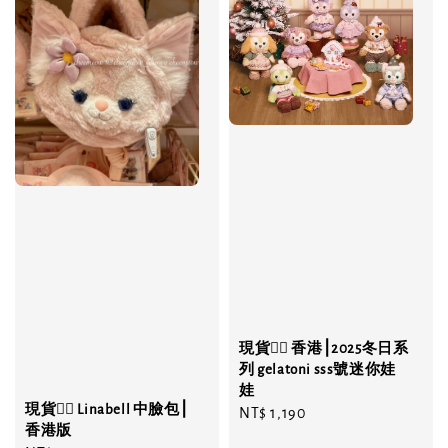
現貨❤️‍🔥 香港⎮2025冬日系
列 gelatoni sss號迷你娃
娃
現貨❤️‍🔥 Linabell 中臉包⎮
Regular
NT$ 1,190
香港版
price