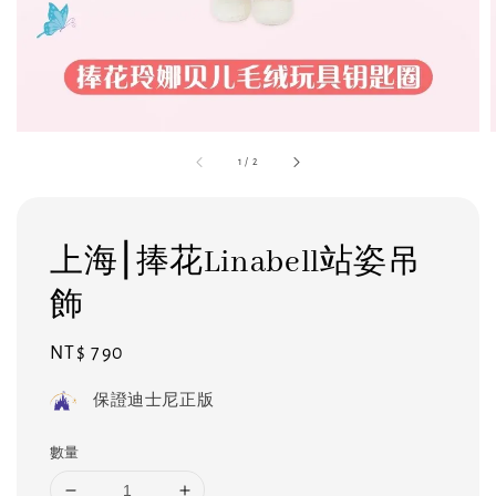
1
/
2
上海⎮捧花Linabell站姿吊
飾
Regular
NT$ 790
price
保證迪士尼正版
數量