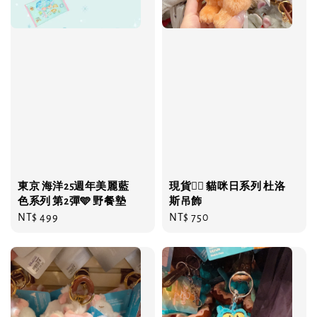
東京 海洋25週年美麗藍
現貨❤️‍🔥 貓咪日系列 杜洛
色系列 第2彈🩵 野餐墊
斯吊飾
Regular
NT$ 499
Regular
NT$ 750
price
price